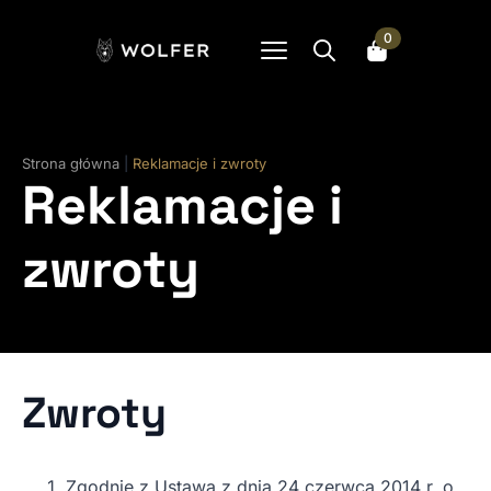
0
Search
for:
Strona główna
|
Reklamacje i zwroty
Reklamacje i
zwroty
Zwroty
Zgodnie z Ustawą z dnia 24 czerwca 2014 r. o