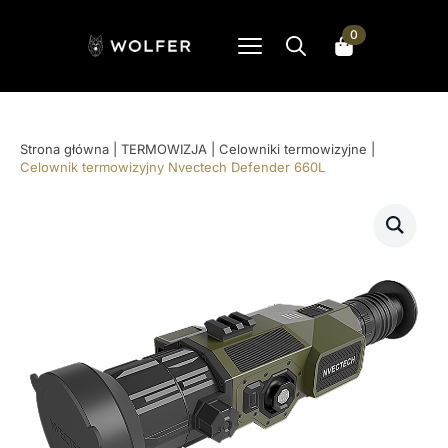
0
Search
for:
Strona główna
|
TERMOWIZJA
|
Celowniki termowizyjne
|
Celownik termowizyjny Nvectech Defender 660L