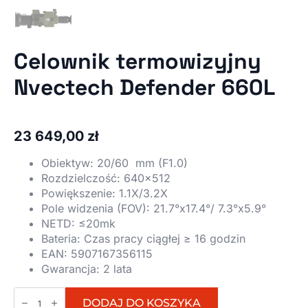
Celownik termowizyjny
Nvectech Defender 660L
23 649,00
zł
Obiektyw:
20/60 mm (F1.0)
Rozdzielczość:
640×512
Powiększenie:
1.1X/3.2X
Pole widzenia (FOV):
21.7°x17.4°/ 7.3°x5.9°
NETD:
≤20mk
Bateria:
Czas pracy ciągłej ≥ 16 godzin
EAN:
5907167356115
Gwarancja:
2 lata
ilość
Celownik
DODAJ DO KOSZYKA
termowizyjny