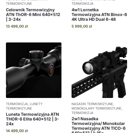
TERMOWIZYJNE
TERMOWIZJA
Celownik Termowizyjny
4w1 Lornetka
ATN ThOR-6 Mini 640×512
Termowizyjna ATN Binox-6
| 3-24x
4K Ultra HD Dual 6-48
13 499,00
zł
5 999,00
zł
TERMOWIZJA, LUNETY
NASADKI TERMOWIZYJNE,
TERMOWIZYJNE
MONOKULARY TERMOWIZYJNE,
TERMOWIZJA
Luneta Termowizyjna ATN
2w1 Nasadka
THOR-6 Elite 640×512 | 3-
Termowizyjna/ Monokular
24x
Termowizyjny ATN TICO-6
14 499,00
zł
640×512 | 1-15x