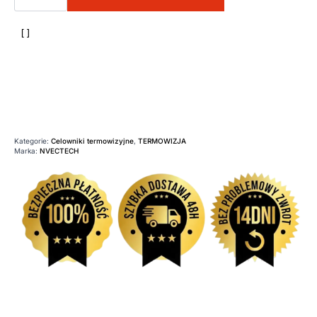
Nvectech
Defender
660L
Kategorie:
Celowniki termowizyjne
,
TERMOWIZJA
Marka:
NVECTECH