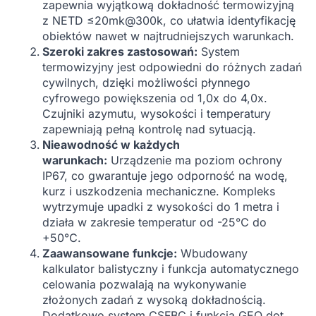
zapewnia wyjątkową dokładność termowizyjną
z NETD ≤20mk@300k, co ułatwia identyfikację
obiektów nawet w najtrudniejszych warunkach.
Szeroki zakres zastosowań:
System
termowizyjny jest odpowiedni do różnych zadań
cywilnych, dzięki możliwości płynnego
cyfrowego powiększenia od 1,0x do 4,0x.
Czujniki azymutu, wysokości i temperatury
zapewniają pełną kontrolę nad sytuacją.
Nieawodność w każdych
warunkach:
Urządzenie ma poziom ochrony
IP67, co gwarantuje jego odporność na wodę,
kurz i uszkodzenia mechaniczne. Kompleks
wytrzymuje upadki z wysokości do 1 metra i
działa w zakresie temperatur od -25℃ do
+50℃.
Zaawansowane funkcje:
Wbudowany
kalkulator balistyczny i funkcja automatycznego
celowania pozwalają na wykonywanie
złożonych zadań z wysoką dokładnością.
Dodatkowo system CSFBC i funkcja GEO dot