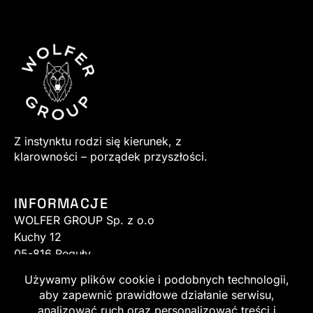
Z instynktu rodzi się kierunek, z
klarowności – porządek przyszłości.
INFORMACJE
WOLFER GROUP Sp. z o.o
Kuchy 12
05-816 Reguły
sklep@wolfer.pl
+48 513 520 140