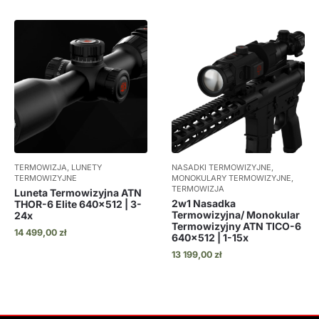
TERMOWIZJA, LUNETY
NASADKI TERMOWIZYJNE,
TERMOWIZYJNE
MONOKULARY TERMOWIZYJNE,
TERMOWIZJA
Luneta Termowizyjna ATN
2w1 Nasadka
THOR-6 Elite 640×512 | 3-
Termowizyjna/ Monokular
24x
Termowizyjny ATN TICO-6
14 499,00
zł
640×512 | 1-15x
13 199,00
zł