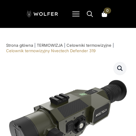
0
Search
for:
Strona główna
|
TERMOWIZJA
|
Celowniki termowizyjne
|
Celownik termowizyjny Nvectech Defender 319