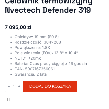
Celownik termowizyjny
Nvectech Defender 319
7 095,00
zł
Obiektyw:
19 mm (F0.8)
Rozdzielczość:
384×288
Powiększenie:
1.8X
Pole widzenia (FOV):
13.8° x 10.4°
NETD:
≤20mk
Bateria:
Czas pracy ciągłej ≥ 16 godzin
EAN:
5907167356061
Gwarancja:
2 lata
ilość
Celownik
DODAJ DO KOSZYKA
termowizyjny
Nvectech
Defender
319