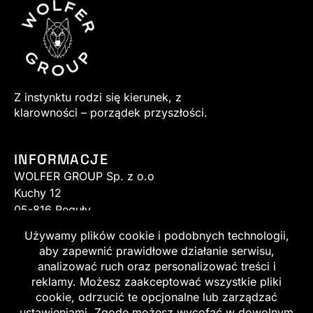
Z instynktu rodzi się kierunek, z
klarowności – porządek przyszłości.
INFORMACJE
WOLFER GROUP Sp. z o.o
Kuchy 12
05-816 Reguły
sklep@wolfer.pl
+48 513 520 140
+48 602 152 770
Regulamin