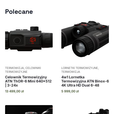
Polecane
TERMOWIZJA, CELOWNIKI
LORNETKI TERMOWIZYJNE,
TERMOWIZYJNE
TERMOWIZJA
Celownik Termowizyjny
4w1 Lornetka
ATN ThOR-6 Mini 640×512
Termowizyjna ATN Binox-6
| 3-24x
4K Ultra HD Dual 6-48
13 499,00
zł
5 999,00
zł