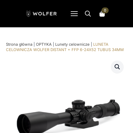
0
Search
for:
Strona główna
|
OPTYKA
|
Lunety celownicze
|
LUNETA
CELOWNICZA WOLFER DISTANT + FFP 6-24X52 TUBUS 34MM