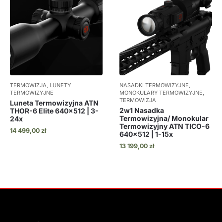
TERMOWIZJA, LUNETY
NASADKI TERMOWIZYJNE,
TERMOWIZYJNE
MONOKULARY TERMOWIZYJNE,
TERMOWIZJA
Luneta Termowizyjna ATN
2w1 Nasadka
THOR-6 Elite 640×512 | 3-
Termowizyjna/ Monokular
24x
Termowizyjny ATN TICO-6
14 499,00
zł
640×512 | 1-15x
13 199,00
zł