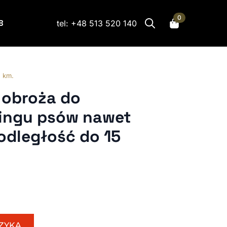
0
B
tel: +48 513 520 140
Search
for:
 km.
 obroża do
eningu psów nawet
odległość do 15
ZYKA