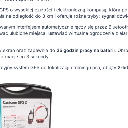
GPS o wysokiej czułości i elektroniczną kompasą, która p
iała na odległość do 3 km i oferuje różne tryby: sygnał dźw
nym interfejsem automatycznie łączy się przez Bluetooth
ać ulubione miejsca, ustawiać wirtualne ogrodzenia z ala
y ekran oraz zapewnia do
25 godzin pracy na baterii
. Obro
nformacje co 3 sekundy.
ny system GPS do lokalizacji i treningu psa, objęty
2-le