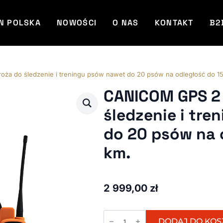
N POLSKA
NOWOŚCI
O NAS
KONTAKT
B2
a do śledzenie i treningu psów nawet do 20 psów na odległość do 15
CANICOM GPS 2
śledzenie i tr
do 20 psów na 
km.
2 999,00
zł
ilość
CANICOM
DODAJ DO KOS