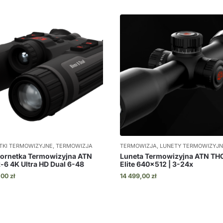
TKI TERMOWIZYJNE, TERMOWIZJA
TERMOWIZJA, LUNETY TERMOWIZYJ
Lornetka Termowizyjna ATN
Luneta Termowizyjna ATN TH
-6 4K Ultra HD Dual 6-48
Elite 640×512 | 3-24x
,00
zł
14 499,00
zł