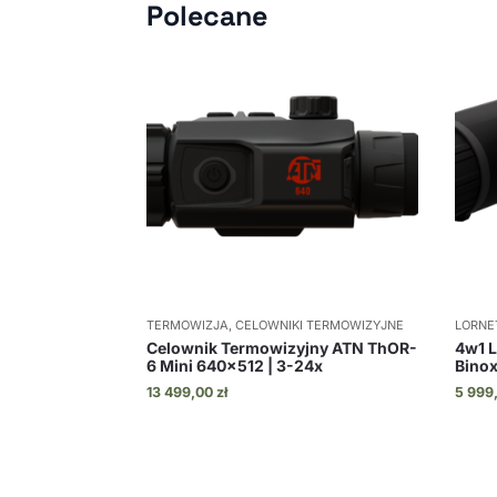
Polecane
TERMOWIZJA, CELOWNIKI TERMOWIZYJNE
LORNE
Celownik Termowizyjny ATN ThOR-
4w1 
6 Mini 640×512 | 3-24x
Binox
13 499,00
zł
5 999