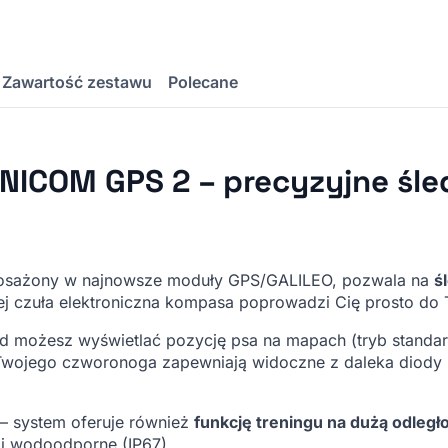
Zawartość zestawu
Polecane
ANICOM GPS 2 – precyzyjne śled
posażony w najnowsze moduły GPS/GALILEO, pozwala na
ś
ej czuła elektroniczna kompasa poprowadzi Cię prosto do
roid możesz wyświetlać pozycję psa na mapach (tryb standa
Twojego czworonoga zapewniają widoczne z daleka diody 
— system oferuje również
funkcję treningu na dużą odległ
 i wodoodporne (IP67).