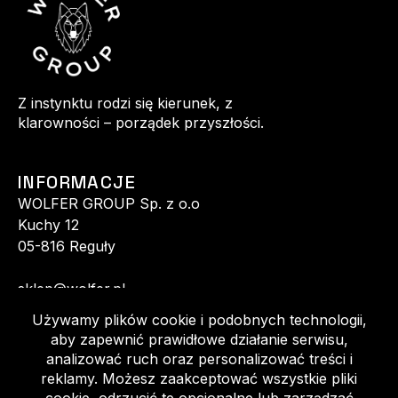
Z instynktu rodzi się kierunek, z
klarowności – porządek przyszłości.
INFORMACJE
WOLFER GROUP Sp. z o.o
Kuchy 12
05-816 Reguły
sklep@wolfer.pl
+48 513 520 140
+48 602 152 770
Regulamin