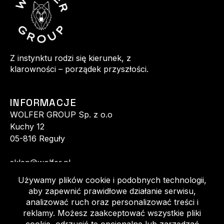
Z instynktu rodzi się kierunek, z
klarowności – porządek przyszłości.
INFORMACJE
WOLFER GROUP Sp. z o.o
Kuchy 12
05-816 Reguły
sklep@wolfer.pl
+48 513 520 140
+48 602 152 770
Regulamin