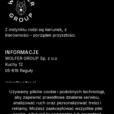
Z instynktu rodzi się kierunek, z
klarowności – porządek przyszłości.
INFORMACJE
WOLFER GROUP Sp. z o.o
Kuchy 12
05-816 Reguły
sklep@wolfer.pl
+48 513 520 140
+48 602 152 770
Regulamin