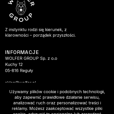
Z instynktu rodzi się kierunek, z
klarowności – porządek przyszłości.
INFORMACJE
WOLFER GROUP Sp. z o.o
Kuchy 12
05-816 Reguły
sklep@wolfer.pl
+48 513 520 140
+48 602 152 770
Regulamin