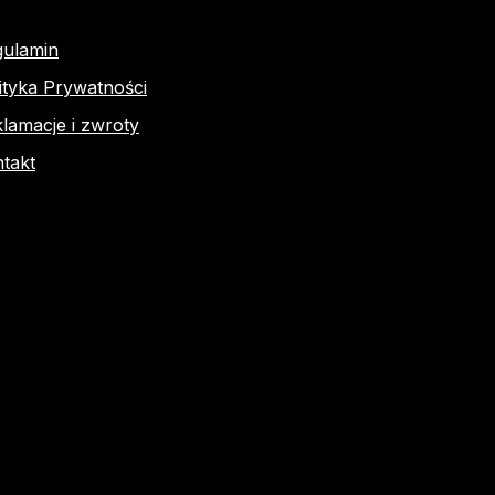
gulamin
ityka Prywatności
lamacje i zwroty
takt