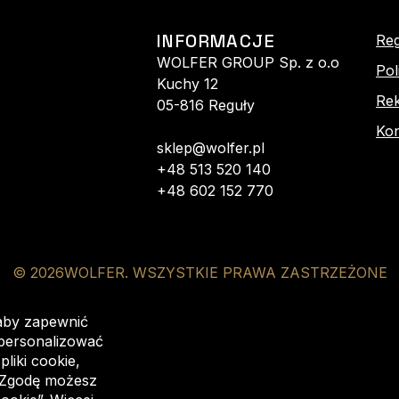
INFORMACJE
Re
WOLFER GROUP Sp. z o.o
Pol
Kuchy 12
Rek
05-816 Reguły
Kon
sklep@wolfer.pl
+48 513 520 140
+48 602 152 770
©
2026
WOLFER. WSZYSTKIE PRAWA ZASTRZEŻONE