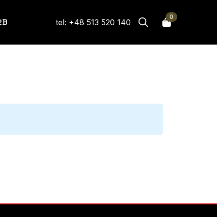
0
2B
tel: +48 513 520 140
Search
for: